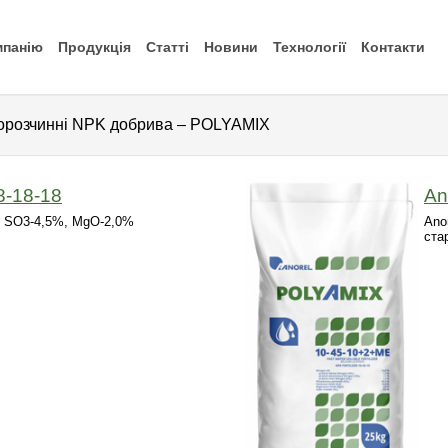
мпанію
Продукція
Статті
Новини
Технології
Контакти
орозчинні NPK добрива – POLYAMIX
8-18-18
An
 + SO3-4,5%, MgO-2,0%
Ano
ста