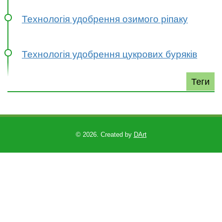
Технологія удобрення озимого ріпаку
Технологія удобрення цукрових буряків
Теги
©
2026. Created by
DArt