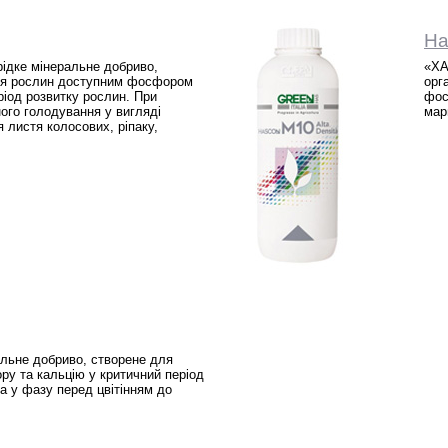
Ha
дке мінеральне добриво,
«ХА
ня рослин доступним фосфором
орг
ріод розвитку рослин. При
фос
го голодування у вигляді
мар
 листя колосових, ріпаку,
ьне добриво, створене для
у та кальцію у критичний період
а у фазу перед цвітінням до