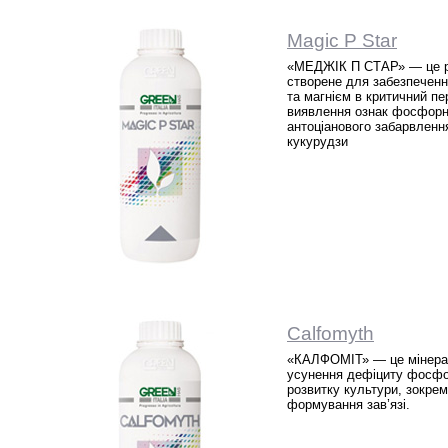
Magic P Star
«МЕДЖІК П СТАР» — це рі
створене для забезпечен
та магнієм в критичний пе
виявлення ознак фосфорно
антоціанового забарвлення
кукурудзи
Calfomyth
«КАЛФОМІТ» — це мінерал
усунення дефіциту фосфор
розвитку культури, зокрем
формування зав’язі.