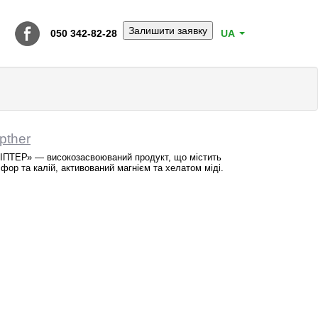
Залишити заявку
050 342-82-28
UA
ipther
ІПТЕР» — високозасвоюваний продукт, що містить
фор та калій, активований магнієм та хелатом міді.