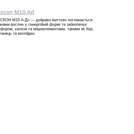
scon M10 Ad
СКОН M10 А-Д» — добриво миттєво поглинається
анами рослин у синергійній формі та забезпечує
фором, калієм та мікроелементами, такими як бор,
ганець та молібден.