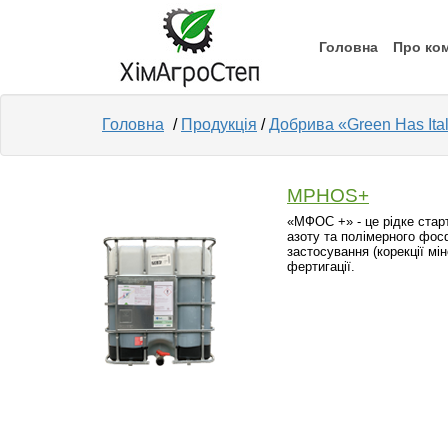
Головна
Про ко
Головна
/
Продукція
/
Добрива «Green Has Ital
MPHOS+
«МФОС +» - це рідке стар
азоту та полімерного фос
застосування (корекції мі
фертигації.