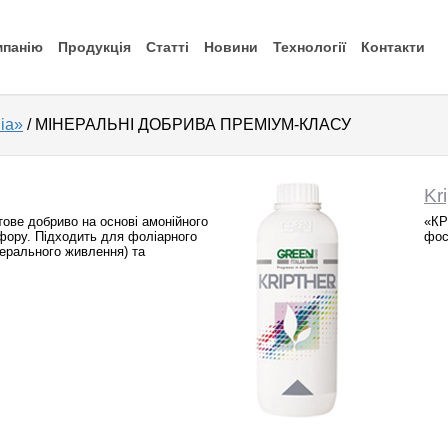
мпанію
Продукція
Статті
Новини
Технології
Контакти
ia»
/ МІНЕРАЛЬНІ ДОБРИВА ПРЕМІУМ-КЛАСУ
Kr
тове добриво на основі амонійного
«КР
фору. Підходить для фоліарного
фос
нерального живлення) та