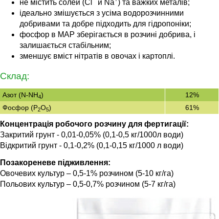
−
+
не містить солей (Cl
и Na
) та важких металів;
ідеально змішується з усіма водорозчинними
добривами та добре підходить для гідропоніки;
фосфор в МАР зберігається в розчині добрива, і
залишається стабільним;
зменшує вміст нітратів в овочах і картоплі.
Склад:
Азот (N-NH
)
12%
4
Фосфор (Р
O
)
61%
2
5
Концентрація робочого розчину для фертигації:
Закритий грунт - 0,01-0,05% (0,1-0,5 кг/1000л води)
Відкритий грунт - 0,1-0,2% (0,1-0,15 кг/1000 л води)
Позакореневе підживлення:
Овочевих культур – 0,5-1% розчином (5-10 кг/га)
Польових культур – 0,5-0,7% розчином (5-7 кг/га)