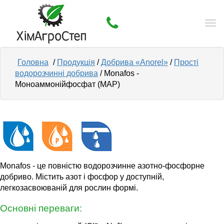
Tog
nav
Головна
/
Продукція
/
Добрива «Anorel»
/
Прості
водорозчинні добрива
/ Monafos -
Моноаммонійфосфат (MAP)
Monafos - це повністю водорозчинне азотно-фосфорне
добриво. Містить азот і фосфор у доступній,
легкозасвоюваній для рослин формі.
Основні переваги: