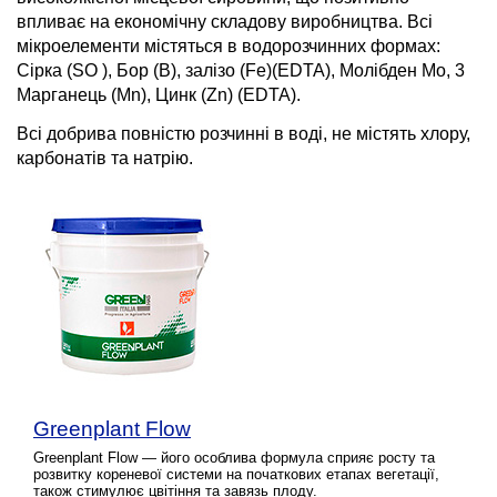
впливає на економічну складову виробництва. Всі
мікроелементи містяться в водорозчинних формах:
Сірка (SO ), Бор (B), залізо (Fe)(EDTA), Молібден Mo, 3
Марганець (Mn), Цинк (Zn) (EDTA).
Всі добрива повністю розчинні в воді, не містять хлору,
карбонатів та натрію.
Greenplant Flow
Greenplant Flow — його особлива формула сприяє росту та
розвитку кореневої системи на початкових етапах вегетації,
також стимулює цвітіння та завязь плоду.