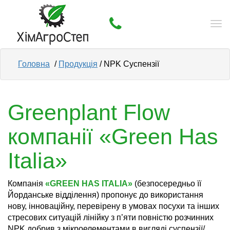
Tog
nav
Головна
/
Продукція
/ NPK Суспензії
Greenplant Flow
компанії «Green Has
Italia»
Компанія
«GREEN HAS ITALIA»
(безпосередньо її
Йорданське відділення) пропонує до використання
нову, інноваційну, перевірену в умовах посухи та інших
стресових ситуацій лінійку з п’яти повністю розчинних
NPK добрив з мікроелементами в вигляді суспензії/