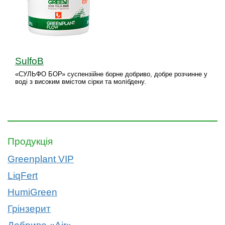
SulfoB
«СУЛЬФО БОР» суспензійне борне добриво, добре розчинне у
воді з високим вмістом сірки та молібдену.
Продукція
Greenplant VIP
LiqFert
HumiGreen
Грінзерит