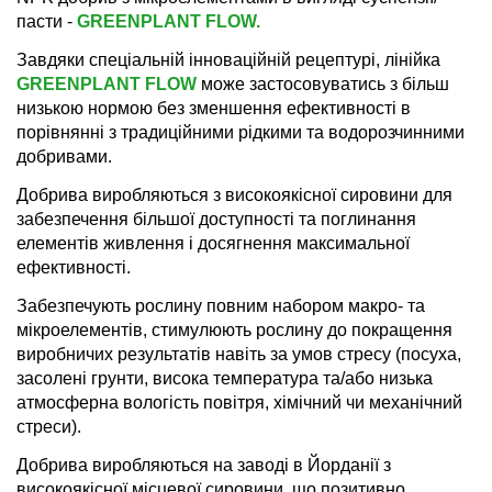
пасти -
GREENPLANT FLOW.
Завдяки спеціальній інноваційній рецептурі, лінійка
GREENPLANT FLOW
може застосовуватись з більш
низькою нормою без зменшення ефективності в
порівнянні з традиційними рідкими та водорозчинними
добривами.
Добрива виробляються з високоякісної сировини для
забезпечення більшої доступності та поглинання
елементів живлення і досягнення максимальної
ефективності.
Забезпечують рослину повним набором макро- та
мікроелементів, стимулюють рослину до покращення
виробничих результатів навіть за умов стресу (посуха,
засолені грунти, висока температура та/або низька
атмосферна вологість повітря, хімічний чи механічний
стреси).
Добрива виробляються на заводі в Йорданії з
високоякісної місцевої сировини, що позитивно