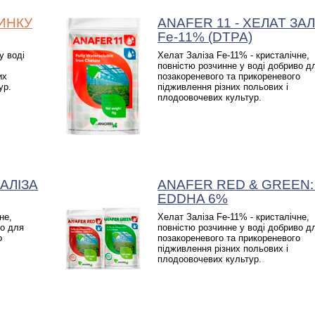
ЦИНКУ
ANAFER 11 - ХЕЛАТ ЗАЛ
Fe-11% (DTPA)
у воді
Хелат Заліза Fe-11% - кристалічне,
повністю розчинне у воді добриво д
их
позакореневого та прикореневого
ур.
підживлення різних польових і
плодоовочевих культур.
ЗАЛІЗА
ANAFER RED & GREEN:
EDDHA 6%
не,
Хелат Заліза Fe-11% - кристалічне,
во для
повністю розчинне у воді добриво д
о
позакореневого та прикореневого
підживлення різних польових і
плодоовочевих культур.