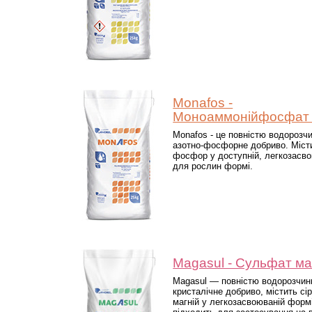
Monafos -
Моноаммонійфосфат 
Monafos - це повністю водорозч
азотно-фосфорне добриво. Місти
фосфор у доступній, легкозасв
для рослин формі.
Magasul - Сульфат ма
Magasul — повністю водорозчин
кристалічне добриво, містить сір
магній у легкозасвоюваній формі