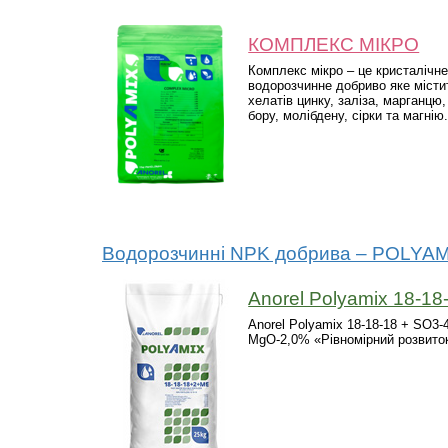
КОМПЛЕКС МІКРО
Комплекс мікро – це кристалічн
водорозчинне добриво яке місти
хелатів цинку, заліза, марганцю, 
бору, молібдену, сірки та магнію
Водорозчинні NPK добрива – POLYA
Anorel Polyamix 18-18
Anorel Polyamix 18-18-18 + SO3-
MgO-2,0% «Рівномірний розвито