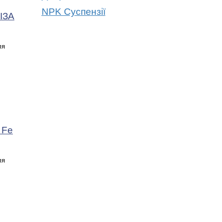
NPK Суспензії
ІЗА
ля
 Fe
ля