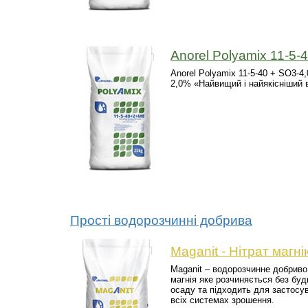
Anorel Polyamix 11-5-
Anorel Polyamix 11-5-40 + SO3-4
2,0% «Найвищий і найякісніший
Прості водорозчинні добрива
Maganit - Нітрат магні
Maganit – водорозчинне добриво 
магнія яке розчиняється без буд
осаду та підходить для застосу
всіх системах зрошення.