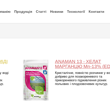
мпанію
Продукція
Статті
Новини
Технології
Контакти
ІДІ
ANAMAN 13 - ХЕЛАТ
МАРГАНЦЮ Mn-13% (ED
у воді
Кристалічне, повністю розчинне у во
добриво для позакореневого та
их
прикореневого підживлення різних
ур.
польових і плодоовочевих культур.