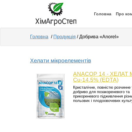
Головна
Про ко
Головна
/
Продукція
/ Добрива «Anorel»
Хелати мікроелементів
ANACOP 14 - ХЕЛАТ М
Сu-14.5% (EDTA)
Кристалічне, повністю розчинне 
добриво для позакореневого та
прикореневого підживлення різн
польових і плодоовочевих культ