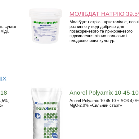
МОЛІБДАТ НАТРІЮ 39,
е
Молібдат натрію - кристалічне, повн
ть суміш
розчинне у воді добриво для
міді,
позакореневого та прикореневого
.
підживлення різних польових і
плодоовочевих культур.
MIX
-18
Anorel Polyamix 10-45-10
4,5%,
Anorel Polyamix 10-45-10 + SO3-4,0%
к»
MgO-2,0% «Сильний старт»