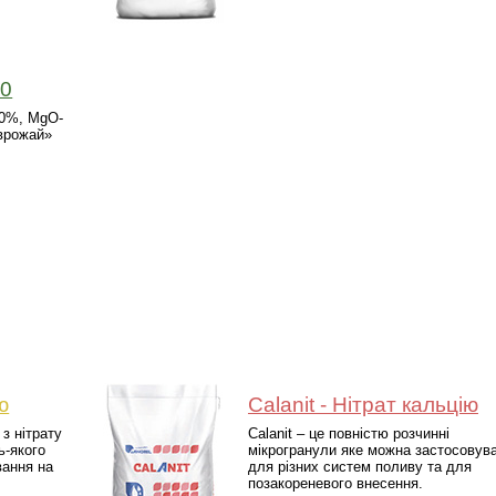
40
,0%, MgO-
 врожай»
ю
Calanit - Нітрат кальцію
з нітрату
Calanit – це повністю розчинні
ь-якого
мікрогранули яке можна застосовув
вання на
для різних систем поливу та для
позакореневого внесення.