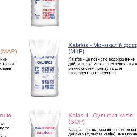
Kalafos - Монокалій фос
(MAP)
(МКР)
инне
Kalafos - це повністю водорозчинне
ть азот і
добриво, яке можна застосовувати 
оюваній
різних систем поливу та для
позакореневого внесення.
гнію
Kalasul - Сульфат калія
(SOP)
не
ку та
Kalasul - це водорозчинне комплекс
,
добриво (сульфат калію), яке можна