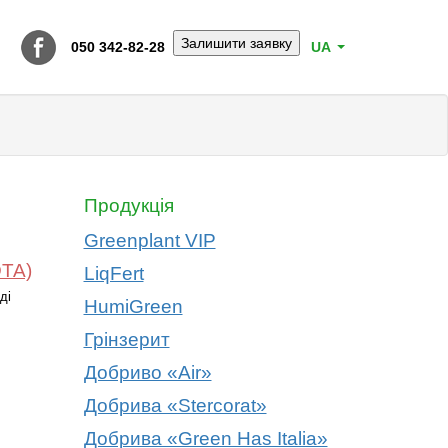
Залишити заявку
050 342-82-28
UA
Продукція
Greenplant VIP
TA)
LiqFert
ді
HumiGreen
Грінзерит
Добриво «Air»
Добрива «Stercorat»
Добрива «Green Has Italia»