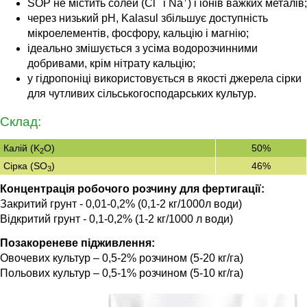
−
+
SOP не містить солей (Cl
і Na
) і іонів важких металів;
через низький рН, Kalasul збільшує доступність
мікроелементів, фосфору, кальцію і магнію;
ідеально змішується з усіма водорозчинними
добривами, крім нітрату кальцію;
у гідропоніці використовується в якості джерела сірки
для чутливих сільськогосподарських культур.
Склад:
Калій (K
O)
50%
2
Сірка (SO
)
46%
3
Концентрація робочого розчину для фертигації:
Закритий грунт - 0,01-0,2% (0,1-2 кг/1000л води)
Відкритий грунт - 0,1-0,2% (1-2 кг/1000 л води)
Позакореневе підживлення:
Овочевих культур – 0,5-2% розчином (5-20 кг/га)
Польових культур – 0,5-1% розчином (5-10 кг/га)