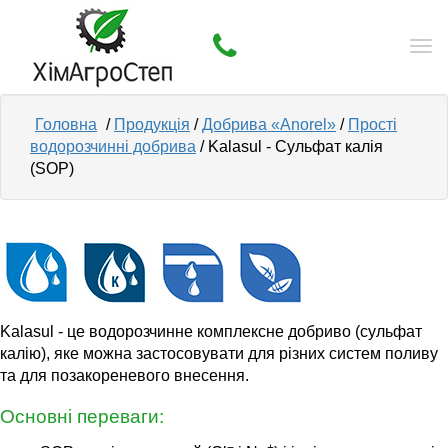
Tog
nav
Головна
/
Продукція
/
Добрива «Anorel»
/
Прості
водорозчинні добрива
/ Kalasul - Сульфат калія
(SOP)
Kalasul - це водорозчинне комплексне добриво (сульфат
калію), яке можна застосовувати для різних систем поливу
та для позакореневого внесення.
Основні переваги: